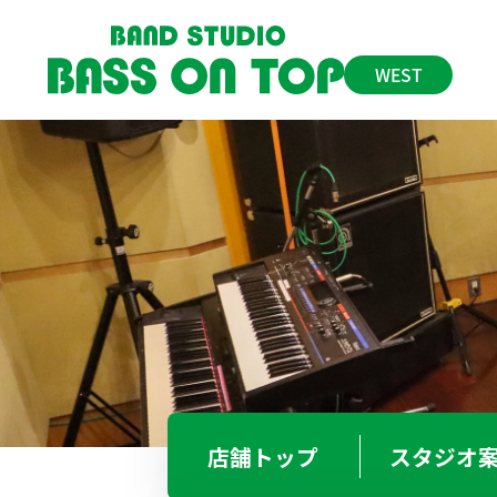
WEST
神戸 三宮店
078-393-5393
BO
大 阪
BO
BO
店舗
トップ
スタジオ