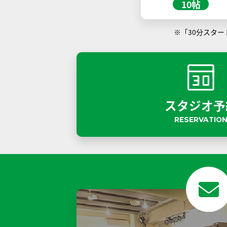
10帖
※「30分スタ
スタジオ予
RESERVATIO