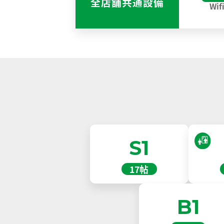
全店舗共通設備
Wif
S1
17帖
B1