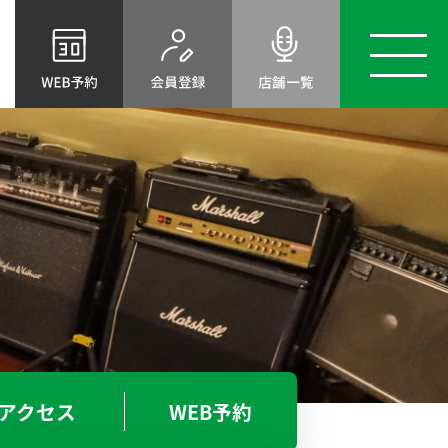
店舗
トップ
スタジオ
案内
料金表
レンタル
機材
アクセス
初めてのスタジオ
ベースオントップとは
選ばれる理由
BOT-AMIRICA MURA
アメ村店
ご利用案内
よくあるご質問
BOT-SHINSABASHI-EAST
NEWS＆TOPICS
東心斎橋店
お問い合わせ
スタッフ募集
アクセス
WEB予約
ライブハウス