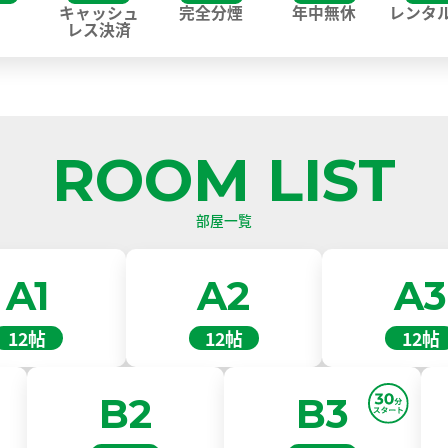
i
キャッシュ
完全分煙
年中無休
レンタ
レス決済
ROOM LIST
部屋一覧
A1
A2
A3
12帖
12帖
12帖
B2
B3