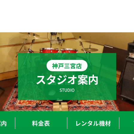
T-OSAKA-UMEDA
BOT-TENNOJI
神戸三宮店
大阪梅田店
天王寺店
スタジオ案内
T-SHINSAIBASHI
BOT-NAMBA
心斎橋店
なんば店
STUDIO
T-KYOBASHI
BOT-SAKAI
京橋店
堺-深井駅前店
案内
料金表
レンタル
機材