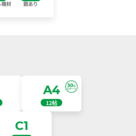
ル機材
鏡あり
A4
12帖
C1