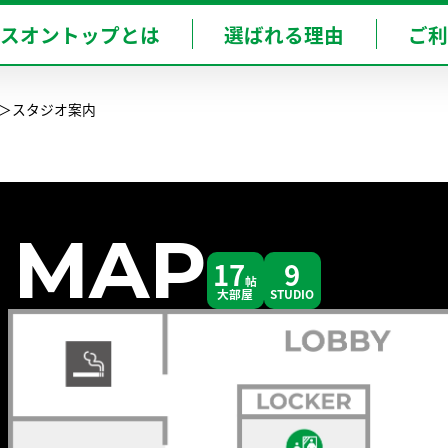
T-KOBE-SANNOMIYA
BOT-AMAGASAKI
ースオントップとは
選ばれる理由
ご利
神戸三宮店
尼崎店
スタジオ案内
東
 MAP
17
9
帖
大部屋
STUDIO