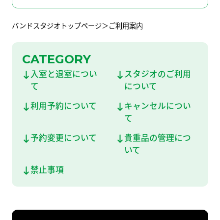
京橋店
堺-深井駅前店
スタッフ募集
バンドスタジオトップページ
ご利用案内
ライブハウス
兵 庫
CATEGORY
入室と退室につい
スタジオのご利用
レコーディングスタジオ
BOT-KOBE-SANNOMIYA
BOT-AMAGASAKI
神戸三宮店
尼崎店
て
について
関西バンドスタジオはこちら
利用予約について
キャンセルについ
BOT-NISHINOMIYA
て
西宮甲東園店
東京バンドスタジオはこちら
予約変更について
貴重品の管理につ
いて
禁止事項
東京
BOT-AKIHABARA
BOT-IKEBUKURO
秋葉原昭和通り
池袋西口店