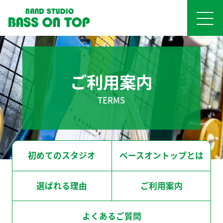
初めてのスタジオ
大 阪
ご利用案内
ベースオントップとは
BOT-OSAKA-UMEDA
BOT-TENNOJI
TERMS
大阪梅田店
天王寺店
選ばれる理由
ご利用案内
BOT-AMIRICA MURA
BOT-SHINSAIBASHI
アメ村店
心斎橋店
よくあるご質問
初めてのスタジオ
ベースオントップとは
BOT-NAMBA
BOT-SHINSABASHI-EAST
NEWS＆TOPICS
なんば店
東心斎橋店
選ばれる理由
ご利用案内
お問い合わせ
BOT-KYOBASHI
BOT-SAKAI
よくあるご質問