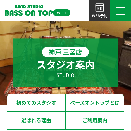
WEST
初めてのスタジオ
大 阪
ベースオントップとは
神戸 三宮店
BOT-OSAKA-UMEDA
BOT-TENNOJI
大阪梅田店
天王寺店
選ばれる理由
スタジオ案内
ご利用案内
STUDIO
BOT-AMIRICA MURA
BOT-SHINSAIBASHI
アメ村店
心斎橋店
よくあるご質問
BOT-NAMBA
BOT-SHINSABASHI-EAST
初めてのスタジオ
ベースオントップとは
NEWS＆TOPICS
なんば店
東心斎橋店
お問い合わせ
選ばれる理由
ご利用案内
BOT-KYOBASHI
BOT-SAKAI