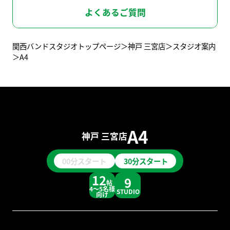
京橋店
堺-深井駅前店
スタッフ募集
よくあるご質問
関西バンドスタジオトップページ
神戸 三宮店
スタジオ案内
ライブハウス
兵 庫
A4
レコーディングスタジオ
BOT-KOBE-SANNOMIYA
BOT-AMAGASAKI
神戸三宮店
尼崎店
東京バンドスタジオはこちら
BOT-NISHINOMIYA
A4
西宮甲東園店
神戸 三宮店
00分スタート
30分スタート
東京バンドスタジオはこちら
12
9
帖
4～5名様
STUDIO
向け