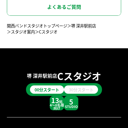
京橋店
堺-深井駅前店
スタッフ募集
よくあるご質問
関西バンドスタジオトップページ
堺 深井駅前店
ライブハウス
兵 庫
スタジオ案内
Cスタジオ
レコーディングスタジオ
BOT-KOBE-SANNOMIYA
BOT-AMAGASAKI
神戸三宮店
尼崎店
東京バンドスタジオはこちら
BOT-NISHINOMIYA
Cスタジオ
西宮甲東園店
堺 深井駅前店
00分スタート
30分スタート
東京バンドスタジオはこちら
13
5
帖
4～6名様
STUDIO
向け