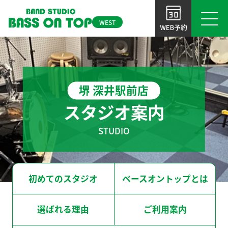
WEST
初めてのスタジオ
大 阪
ベースオントップとは
堺 深井駅前店
BOT-OSAKA-UMEDA
BOT-TENNOJI
大阪梅田店
天王寺店
選ばれる理由
スタジオ案内
ご利用案内
STUDIO
BOT-AMIRICA MURA
BOT-SHINSAIBASHI
アメ村店
心斎橋店
よくあるご質問
BOT-NAMBA
BOT-SHINSABASHI-EAST
初めてのスタジオ
ベースオントップとは
NEWS＆TOPICS
なんば店
東心斎橋店
お問い合わせ
選ばれる理由
ご利用案内
BOT-KYOBASHI
BOT-SAKAI