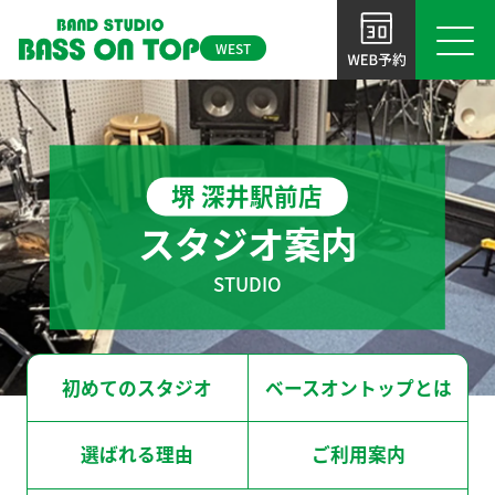
WEST
初めてのスタジオ
大 阪
ベースオントップとは
堺 深井駅前店
BOT-OSAKA-UMEDA
BOT-TENNOJI
大阪梅田店
天王寺店
選ばれる理由
スタジオ案内
ご利用案内
STUDIO
BOT-AMIRICA MURA
BOT-SHINSAIBASHI
アメ村店
心斎橋店
よくあるご質問
BOT-NAMBA
BOT-SHINSABASHI-EAST
初めてのスタジオ
ベースオントップとは
NEWS＆TOPICS
なんば店
東心斎橋店
お問い合わせ
選ばれる理由
ご利用案内
BOT-KYOBASHI
BOT-SAKAI