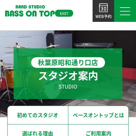
k
EAST
初めてのスタジオ
東京
ベースオントップとは
BOT-AKIHABARA
BOT-IKEBUKURO
秋葉原昭和通り口店
秋葉原昭和通り
池袋西口店
選ばれる理由
スタジオ案内
口店
ご利用案内
STUDIO
BOT-TAKADANOBABA
よくあるご質問
高田馬場店
NEWS＆TOPICS
初めてのスタジオ
ベースオントップとは
関西バンドスタジオはこちら
お問い合わせ
選ばれる理由
ご利用案内