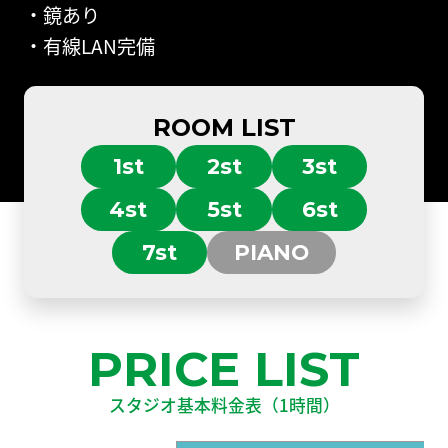
・鏡あり
・有線LAN完備
ROOM LIST
1st
2st
3st
4st
5st
6st
7st
PIANO
PRICE LIST
スタジオ基本料金表（1時間）