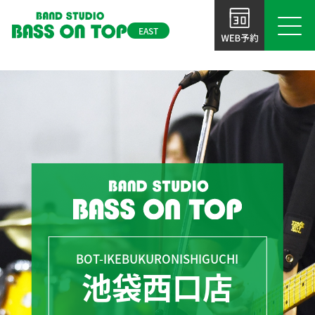
k
EAST
初めてのスタジオ
東京
ベースオントップとは
BOT-AKIHABARA
BOT-IKEBUKURO
秋葉原昭和通り
池袋西口店
選ばれる理由
口店
ご利用案内
BOT-TAKADANOBABA
よくあるご質問
高田馬場店
NEWS＆TOPICS
BOT-IKEBUKURONISHIGUCHI
池袋西口店
関西バンドスタジオはこちら
お問い合わせ