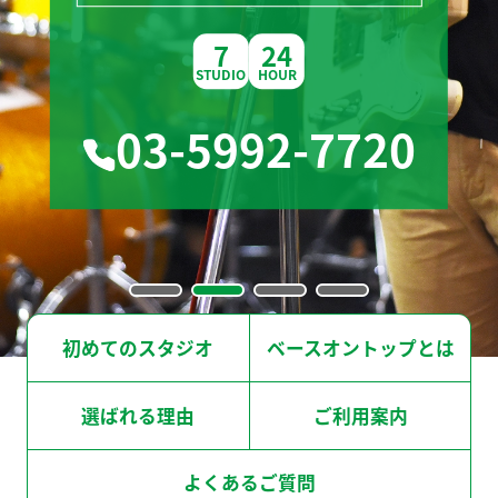
スタッフ募集
7
24
STUDIO
HOUR
ライブハウス
03-5992-7720
レコーディングスタジオ
関西バンドスタジオはこちら
初めてのスタジオ
ベースオントップとは
選ばれる理由
ご利用案内
よくあるご質問