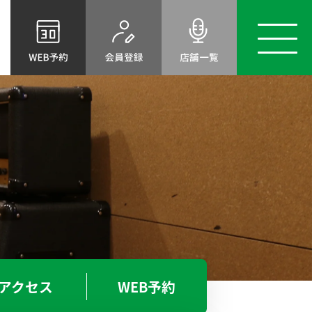
店舗
トップ
スタジオ
案内
料金表
レンタル
機材
アクセス
初めてのスタジオ
ベースオントップとは
選ばれる理由
BOT-AMIRICA MURA
アメ村店
ご利用案内
よくあるご質問
BOT-SHINSABASHI-EAST
NEWS＆TOPICS
東心斎橋店
お問い合わせ
スタッフ募集
アクセス
WEB予約
ライブハウス