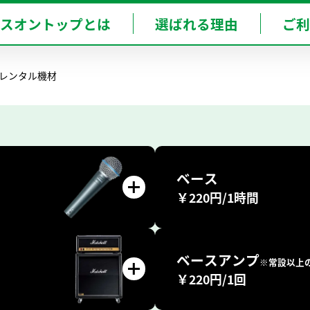
T-KOBE-SANNOMIYA
BOT-AMAGASAKI
ースオントップとは
選ばれる理由
ご利
神戸三宮店
尼崎店
レンタル機材
東
ベース
￥220円/1時間
ベースアンプ
※常設以上
￥220円/1回