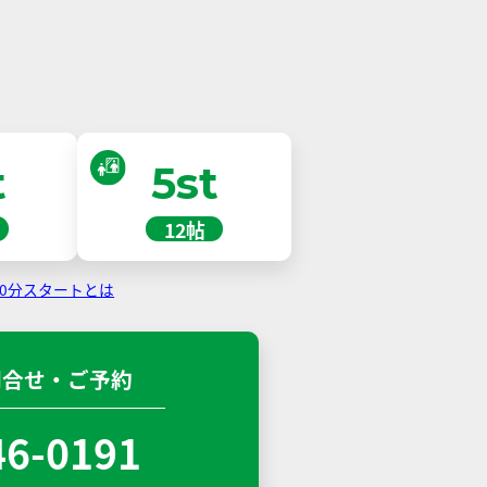
t
5st
12帖
30分スタートとは
問合せ・ご予約
46-0191