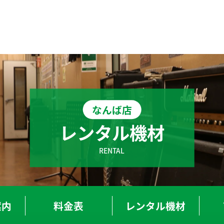
T-OSAKA-UMEDA
BOT-TENNOJI
なんば店
大阪梅田店
天王寺店
レンタル機材
T-SHINSAIBASHI
BOT-NAMBA
心斎橋店
なんば店
RENTAL
T-KYOBASHI
BOT-SAKAI
京橋店
堺-深井駅前店
案内
料金表
レンタル
機材