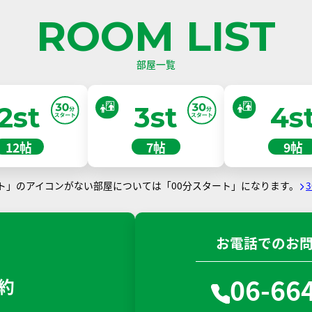
ROOM LIST
部屋一覧
2st
3st
4s
12帖
7帖
9帖
ート」のアイコンがない部屋については「00分スタート」になります。
お電話でのお
06-66
約
N