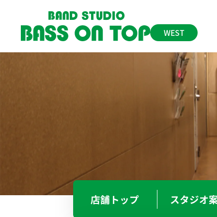
WEST
なんば店
06-6646-0191
BO
大 阪
BO
BO
店舗
トップ
スタジオ