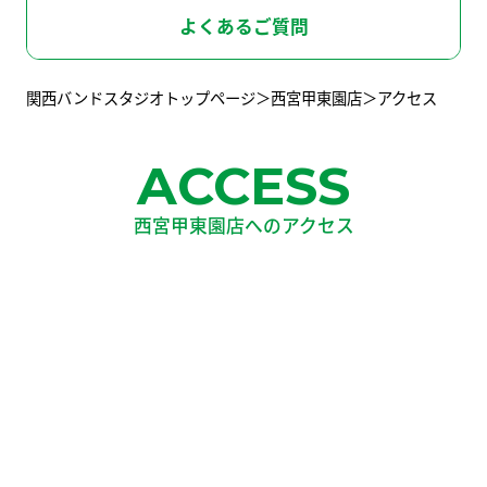
京橋店
堺-深井駅前店
スタッフ募集
よくあるご質問
関西バンドスタジオトップページ
西宮甲東園店
アクセス
ライブハウス
兵 庫
レコーディングスタジオ
ACCESS
BOT-KOBE-SANNOMIYA
BOT-AMAGASAKI
神戸三宮店
尼崎店
東京バンドスタジオはこちら
西宮甲東園店へのアクセス
BOT-NISHINOMIYA
西宮甲東園店
東京バンドスタジオはこちら