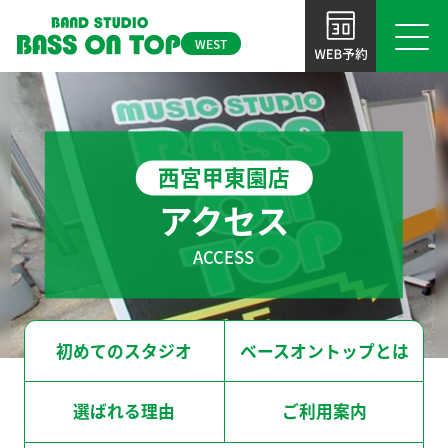
WEST
初めてのスタジオ
大 阪
ベースオントップとは
西宮甲東園店
BOT-OSAKA-UMEDA
BOT-TENNOJI
大阪梅田店
天王寺店
選ばれる理由
アクセス
ご利用案内
ACCESS
BOT-AMIRICA MURA
BOT-SHINSAIBASHI
アメ村店
心斎橋店
よくあるご質問
BOT-NAMBA
BOT-SHINSABASHI-EAST
初めてのスタジオ
ベースオントップとは
NEWS＆TOPICS
なんば店
東心斎橋店
お問い合わせ
選ばれる理由
ご利用案内
BOT-KYOBASHI
BOT-SAKAI