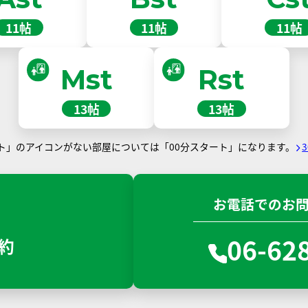
11帖
11帖
11帖
Mst
Rst
13帖
13帖
ート」のアイコンがない部屋については「00分スタート」になります。
お電話でのお
06-62
約
N