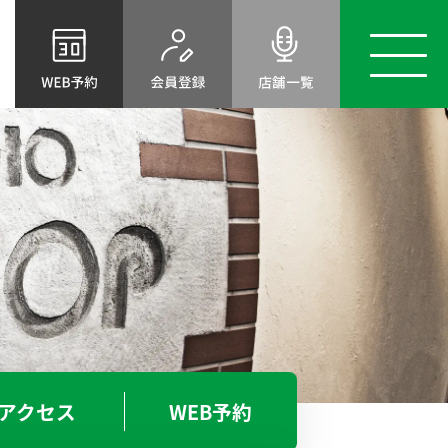
店舗
トップ
スタジオ
案内
料金表
レンタル
機材
アクセス
初めてのスタジオ
ベースオントップとは
選ばれる理由
BOT-AMIRICA MURA
アメ村店
ご利用案内
よくあるご質問
BOT-SHINSABASHI-EAST
NEWS＆TOPICS
東心斎橋店
お問い合わせ
スタッフ募集
アクセス
WEB予約
ライブハウス