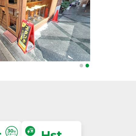
t
Hst