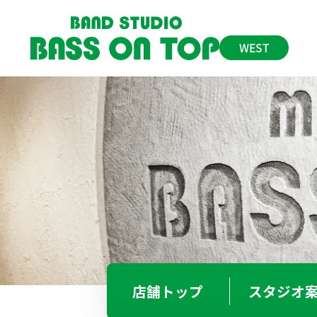
WEST
東心斎橋店
06-6282-5775
BO
大 阪
BO
BO
店舗
トップ
スタジオ