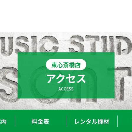
T-OSAKA-UMEDA
BOT-TENNOJI
東心斎橋店
大阪梅田店
天王寺店
アクセス
T-SHINSAIBASHI
BOT-NAMBA
心斎橋店
なんば店
ACCESS
T-KYOBASHI
BOT-SAKAI
京橋店
堺-深井駅前店
案内
料金表
レンタル
機材