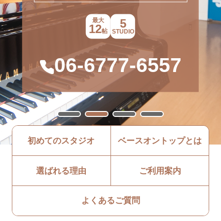
スタッフ募集
MITA
駅前神田店
駅前田町三田店
最大
5
12
帖
STUDIO
BOT-EKIMAE-AKABANE
駅前赤羽店
06-6777-6557
初めてのスタジオ
ベースオントップとは
選ばれる理由
ご利用案内
よくあるご質問