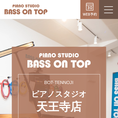
初めてのスタジオ
関 西
ベースオントップとは
BOT-TENNOJI
BOT-KOBE-MOTOMACHI
天王寺店
神戸元町店
選ばれる理由
ご利用案内
よくあるご質問
東 京
BOT-TENNOJI
ピアノスタジオ
NEWS＆TOPICS
BOT-EKIMAE-UENO
BOT-EKIMAE-IKEBUKURO
駅前上野店
駅前池袋店
天王寺店
お問い合わせ
BOT-EKIMAE-KANDA
BOT-EKIMAE-TAMACHI・