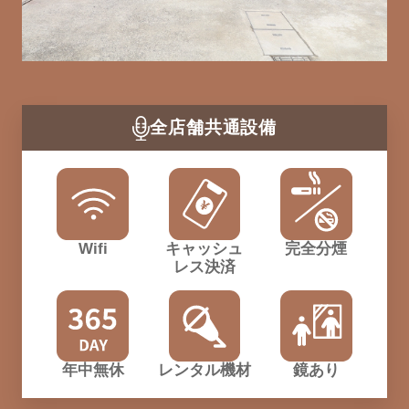
全店舗共通設備
Wifi
キャッシュ
完全分煙
レス決済
年中無休
レンタル機材
鏡あり