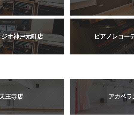
タジオ神戸元町店
ピアノレコー
 天王寺店
アカペラ