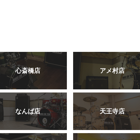
心斎橋店
アメ村店
なんば店
天王寺店