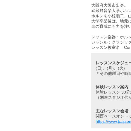
大阪府大阪市出身。
武蔵野音楽大学ホル
ホルンを小椋順二、
大学卒業後は、地元
進の育成にも力を注
レッスン楽器：ホル
ジャンル：クラシッ
レッスン教室名：Corn
レッスンスケジュ
(日)、(月)、(火)
＊その他曜日や時
体験レッスン案内
体験レッスン 30分1
（別途スタジオ代
主なレッスン会場
関西ベースオント
https://www.basson