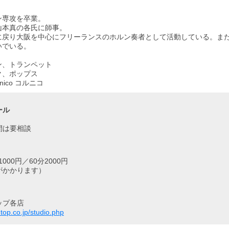
ン専攻を卒業。
山本真の各氏に師事。
に戻り大阪を中心にフリーランスのホルン奏者として活動している。ま
いでいる。
ン、トランペット
ク、ポップス
ico コルニコ
ール
間は要相談
000円／60分2000円
がかかります）
ップ各店
top.co.jp/studio.php